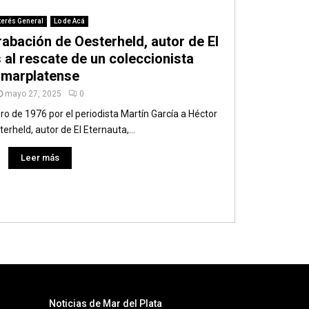
terés General
Lo de Acá
rabación de Oesterheld, autor de El
 al rescate de un coleccionista
marplatense
mayo 27, 2025
0
ro de 1976 por el periodista Martín García a Héctor
rheld, autor de El Eternauta,...
Leer más
Noticias de Mar del Plata