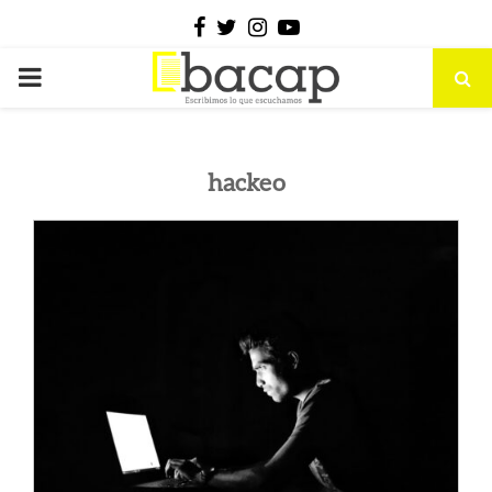
Facebook
Twitter
Instagram
Youtube
PRIMARY
MENU
hackeo