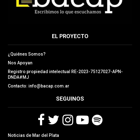
EL PROYECTO
¿Quiénes Somos?
Nos Apoyan
Registro propiedad intelectual RE-2023-75127027-APN-
DNDA#MJ
Contacto: info@bacap.com.ar
SEGUINOS
F
T
I
Y
S
Noticias de Mar del Plata
a
w
n
o
p