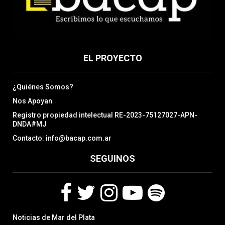
EL PROYECTO
¿Quiénes Somos?
Nos Apoyan
Registro propiedad intelectual RE-2023-75127027-APN-
DNDA#MJ
Contacto: info@bacap.com.ar
SEGUINOS
F
T
I
Y
S
Noticias de Mar del Plata
a
w
n
o
p