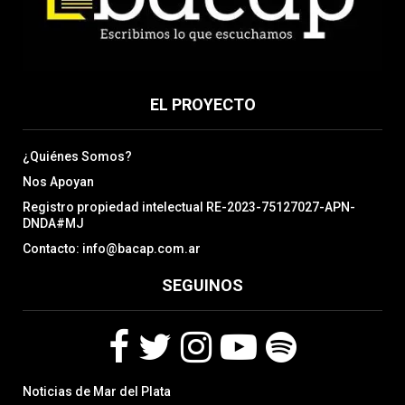
EL PROYECTO
¿Quiénes Somos?
Nos Apoyan
Registro propiedad intelectual RE-2023-75127027-APN-
DNDA#MJ
Contacto: info@bacap.com.ar
SEGUINOS
F
T
I
Y
S
Noticias de Mar del Plata
a
w
n
o
p