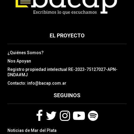
EL PROYECTO
¿Quiénes Somos?
Nos Apoyan
Registro propiedad intelectual RE-2023-75127027-APN-
DNDA#MJ
Contacto: info@bacap.com.ar
SEGUINOS
F
T
I
Y
S
Noticias de Mar del Plata
a
w
n
o
p