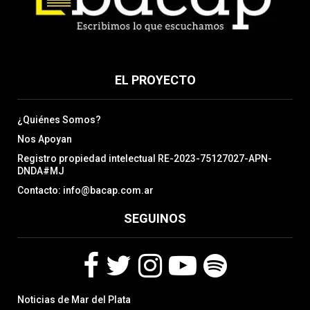
EL PROYECTO
¿Quiénes Somos?
Nos Apoyan
Registro propiedad intelectual RE-2023-75127027-APN-
DNDA#MJ
Contacto: info@bacap.com.ar
SEGUINOS
F
T
I
Y
S
Noticias de Mar del Plata
a
w
n
o
p