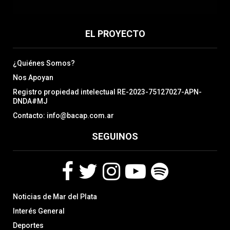
EL PROYECTO
¿Quiénes Somos?
Nos Apoyan
Registro propiedad intelectual RE-2023-75127027-APN-
DNDA#MJ
Contacto: info@bacap.com.ar
SEGUINOS
F
T
I
Y
S
Noticias de Mar del Plata
a
w
n
o
p
c
i
s
u
o
Interés General
e
t
t
t
t
Deportes