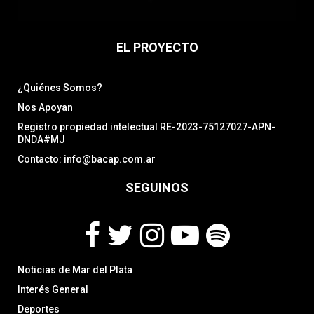
EL PROYECTO
¿Quiénes Somos?
Nos Apoyan
Registro propiedad intelectual RE-2023-75127027-APN-
DNDA#MJ
Contacto: info@bacap.com.ar
SEGUINOS
F
T
I
Y
S
Noticias de Mar del Plata
a
w
n
o
p
c
i
s
u
o
Interés General
e
t
t
t
t
Deportes