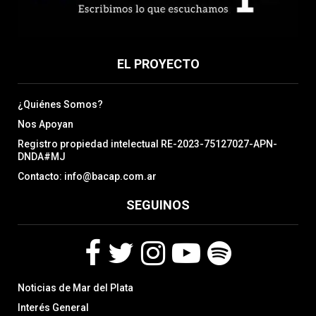
EL PROYECTO
¿Quiénes Somos?
Nos Apoyan
Registro propiedad intelectual RE-2023-75127027-APN-
DNDA#MJ
Contacto: info@bacap.com.ar
SEGUINOS
F
T
I
Y
S
Noticias de Mar del Plata
a
w
n
o
p
c
i
s
u
o
Interés General