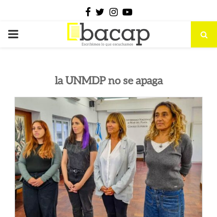
Facebook
Twitter
Instagram
Youtube
PRIMARY
MENU
la UNMDP no se apaga