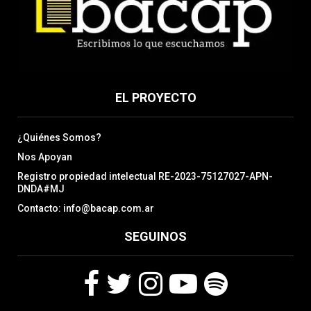
EL PROYECTO
¿Quiénes Somos?
Nos Apoyan
Registro propiedad intelectual RE-2023-75127027-APN-
DNDA#MJ
Contacto: info@bacap.com.ar
SEGUINOS
F
T
I
Y
S