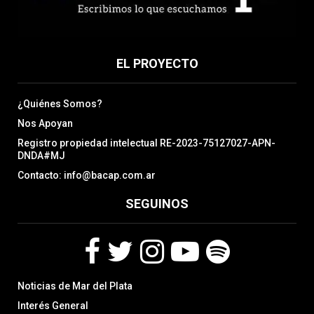
EL PROYECTO
¿Quiénes Somos?
Nos Apoyan
Registro propiedad intelectual RE-2023-75127027-APN-
DNDA#MJ
Contacto: info@bacap.com.ar
SEGUINOS
F
T
I
Y
S
Noticias de Mar del Plata
a
w
n
o
p
c
i
s
u
o
Interés General