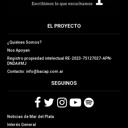
EL PROYECTO
¿Quiénes Somos?
Nos Apoyan
Registro propiedad intelectual RE-2023-75127027-APN-
DNDA#MJ
Contacto: info@bacap.com.ar
SEGUINOS
F
T
I
Y
S
Noticias de Mar del Plata
a
w
n
o
p
c
i
s
u
o
Interés General