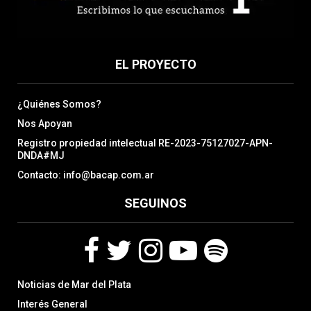
EL PROYECTO
¿Quiénes Somos?
Nos Apoyan
Registro propiedad intelectual RE-2023-75127027-APN-
DNDA#MJ
Contacto: info@bacap.com.ar
SEGUINOS
F
T
I
Y
S
Noticias de Mar del Plata
a
w
n
o
p
c
i
s
u
o
Interés General