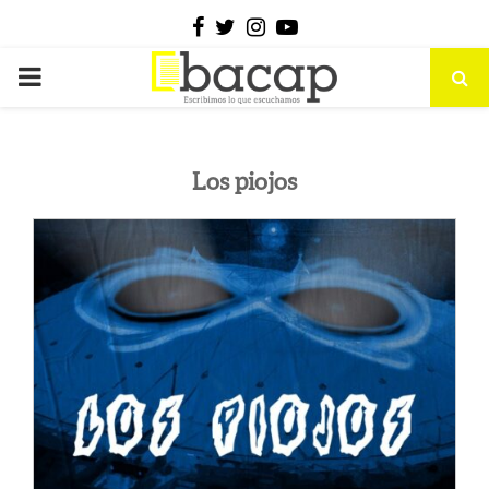
Facebook
Twitter
Instagram
Youtube
PRIMARY
MENU
Los piojos