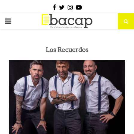
Facebook
Twitter
Instagram
Youtube
PRIMARY
MENU
Los Recuerdos