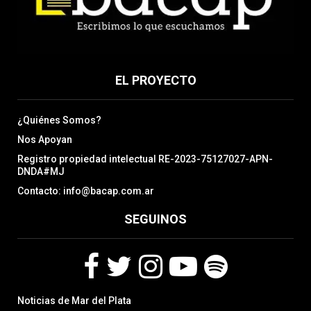
EL PROYECTO
¿Quiénes Somos?
Nos Apoyan
Registro propiedad intelectual RE-2023-75127027-APN-
DNDA#MJ
Contacto: info@bacap.com.ar
SEGUINOS
F
T
I
Y
S
Noticias de Mar del Plata
a
w
n
o
p