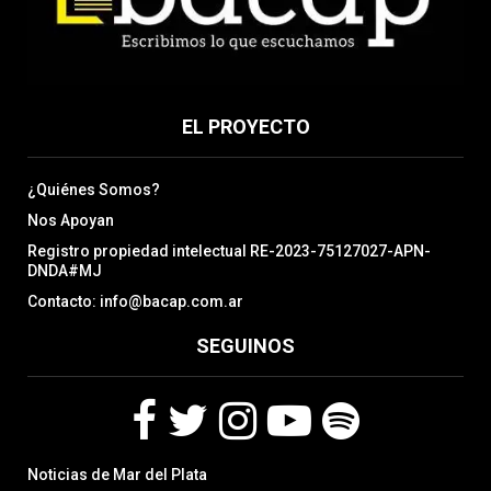
EL PROYECTO
¿Quiénes Somos?
Nos Apoyan
Registro propiedad intelectual RE-2023-75127027-APN-
DNDA#MJ
Contacto: info@bacap.com.ar
SEGUINOS
F
T
I
Y
S
Noticias de Mar del Plata
a
w
n
o
p