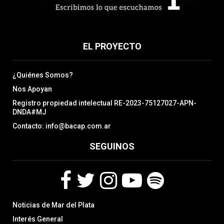
EL PROYECTO
¿Quiénes Somos?
Nos Apoyan
Registro propiedad intelectual RE-2023-75127027-APN-
DNDA#MJ
Contacto: info@bacap.com.ar
SEGUINOS
F
T
I
Y
S
Noticias de Mar del Plata
a
w
n
o
p
c
i
s
u
o
Interés General