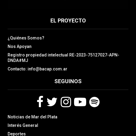
EL PROYECTO
¿Quiénes Somos?
Nos Apoyan
Registro propiedad intelectual RE-2023-75127027-APN-
DNDA#MJ
Contacto: info@bacap.com.ar
SEGUINOS
F
T
I
Y
S
Noticias de Mar del Plata
a
w
n
o
p
c
i
s
u
o
Interés General
e
t
t
t
t
Deportes