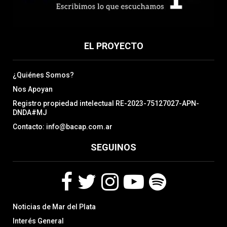
EL PROYECTO
¿Quiénes Somos?
Nos Apoyan
Registro propiedad intelectual RE-2023-75127027-APN-
DNDA#MJ
Contacto: info@bacap.com.ar
SEGUINOS
F
T
I
Y
S
Noticias de Mar del Plata
a
w
n
o
p
c
i
s
u
o
Interés General