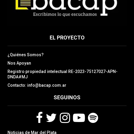
EL PROYECTO
¿Quiénes Somos?
Nos Apoyan
Registro propiedad intelectual RE-2023-75127027-APN-
DNDA#MJ
Contacto: info@bacap.com.ar
SEGUINOS
F
T
I
Y
S
Noticias de Mar del Plata
a
w
n
o
p