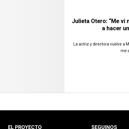
Julieta Otero: “Me vi
a hacer u
La actriz y directora vuelve a
me a
EL PROYECTO
SEGUINOS