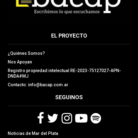
EL PROYECTO
¿Quiénes Somos?
Nos Apoyan
Registro propiedad intelectual RE-2023-75127027-APN-
DNDA#MJ
Contacto: info@bacap.com.ar
SEGUINOS
F
T
I
Y
S
Noticias de Mar del Plata
a
w
n
o
p