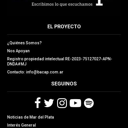
EL PROYECTO
¿Quiénes Somos?
Nos Apoyan
Registro propiedad intelectual RE-2023-75127027-APN-
DNDA#MJ
Contacto: info@bacap.com.ar
SEGUINOS
F
T
I
Y
S
Noticias de Mar del Plata
a
w
n
o
p
c
i
s
u
o
Interés General