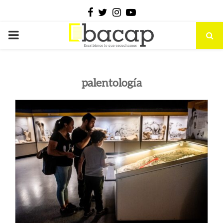
Facebook
Twitter
Instagram
Youtube
PRIMARY
MENU
palentología