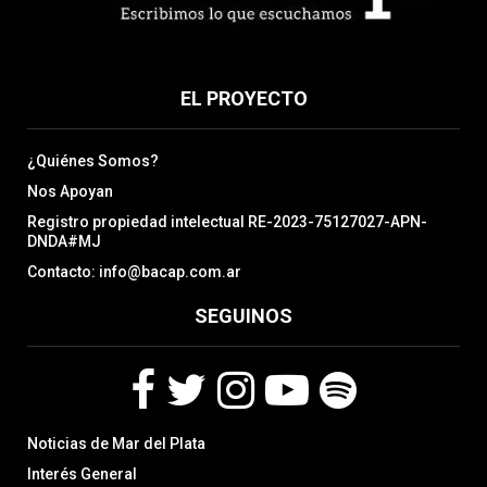
EL PROYECTO
¿Quiénes Somos?
Nos Apoyan
Registro propiedad intelectual RE-2023-75127027-APN-
DNDA#MJ
Contacto: info@bacap.com.ar
SEGUINOS
F
T
I
Y
S
Noticias de Mar del Plata
a
w
n
o
p
c
i
s
u
o
Interés General