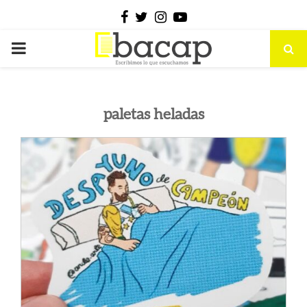
Facebook
Twitter
Instagram
Youtube
PRIMARY
MENU
paletas heladas