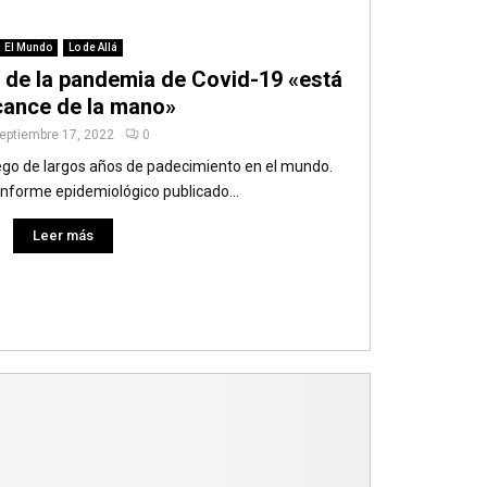
El Mundo
Lo de Allá
l de la pandemia de Covid-19 «está
lcance de la mano»
eptiembre 17, 2022
0
ego de largos años de padecimiento en el mundo.
informe epidemiológico publicado...
Leer más