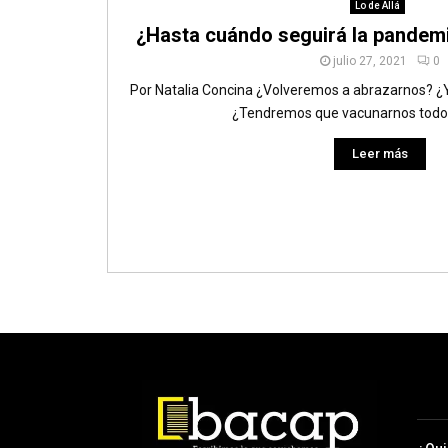
Lo de Allá
¿Hasta cuándo seguirá la pandem
julio 27, 2021
0
Por Natalia Concina ¿Volveremos a abrazarnos? ¿Y a 
¿Tendremos que vacunarnos todos 
Leer más