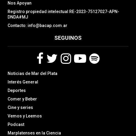
Nos Apoyan
Registro propiedad intelectual RE-2023-75127027-APN-
DNDA#MJ
Contacto: info@bacap.com.ar
SEGUINOS
F
T
I
Y
S
Noticias de Mar del Plata
a
w
n
o
p
c
i
s
u
o
Interés General
e
t
t
t
t
Deportes
b
t
a
u
i
Comer y Beber
o
e
g
b
f
o
r
r
e
y
Cine y series
k
a
Vemos y Leemos
m
Podcast
Marplatenses en la Ciencia