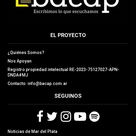
EL PROYECTO
¿Quiénes Somos?
Nos Apoyan
Registro propiedad intelectual RE-2023-75127027-APN-
DNDA#MJ
Contacto: info@bacap.com.ar
SEGUINOS
F
T
I
Y
S
Noticias de Mar del Plata
a
w
n
o
p