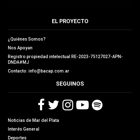
EL PROYECTO
¿Quiénes Somos?
Nos Apoyan
Registro propiedad intelectual RE-2023-75127027-APN-
DNDA#MJ
Contacto: info@bacap.com.ar
SEGUINOS
F
T
I
Y
S
Noticias de Mar del Plata
a
w
n
o
p
c
i
s
u
o
Interés General
e
t
t
t
t
Deportes