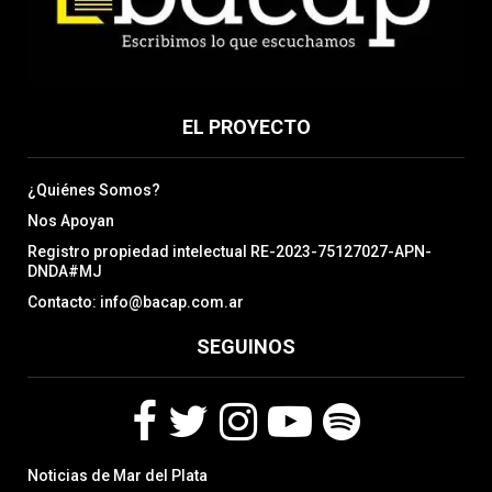
EL PROYECTO
¿Quiénes Somos?
Nos Apoyan
Registro propiedad intelectual RE-2023-75127027-APN-
DNDA#MJ
Contacto: info@bacap.com.ar
SEGUINOS
F
T
I
Y
S
Noticias de Mar del Plata
a
w
n
o
p