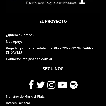
EL PROYECTO
¿Quiénes Somos?
Nos Apoyan
Registro propiedad intelectual RE-2023-75127027-APN-
DNDA#MJ
Contacto: info@bacap.com.ar
SEGUINOS
F
T
I
Y
S
Noticias de Mar del Plata
a
w
n
o
p
c
i
s
u
o
Interés General