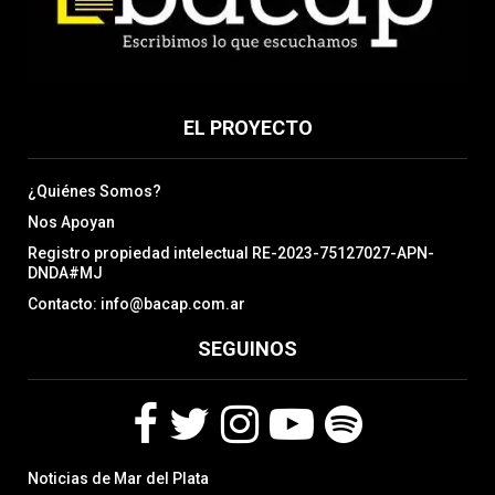
EL PROYECTO
¿Quiénes Somos?
Nos Apoyan
Registro propiedad intelectual RE-2023-75127027-APN-
DNDA#MJ
Contacto: info@bacap.com.ar
SEGUINOS
F
T
I
Y
S
Noticias de Mar del Plata
a
w
n
o
p