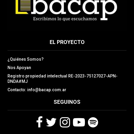
EL PROYECTO
¿Quiénes Somos?
Nos Apoyan
Registro propiedad intelectual RE-2023-75127027-APN-
DNDA#MJ
Contacto: info@bacap.com.ar
SEGUINOS
F
T
I
Y
S