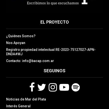
EL PROYECTO
¿Quiénes Somos?
Nos Apoyan
Registro propiedad intelectual RE-2023-75127027-APN-
DNDA#MJ
Contacto: info@bacap.com.ar
SEGUINOS
F
T
I
Y
S
Noticias de Mar del Plata
a
w
n
o
p
c
i
s
u
o
Interés General