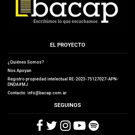
EL PROYECTO
¿Quiénes Somos?
Nos Apoyan
Registro propiedad intelectual RE-2023-75127027-APN-
DNDA#MJ
Contacto: info@bacap.com.ar
SEGUINOS
F
T
I
Y
S