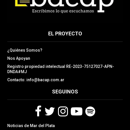
EL PROYECTO
¿Quiénes Somos?
Nos Apoyan
Registro propiedad intelectual RE-2023-75127027-APN-
DNDA#MJ
Contacto: info@bacap.com.ar
SEGUINOS
F
T
I
Y
S
Noticias de Mar del Plata
a
w
n
o
p