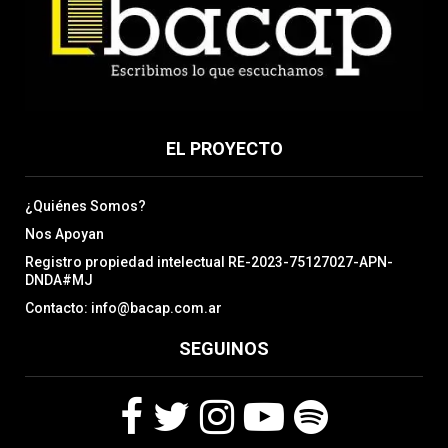
EL PROYECTO
¿Quiénes Somos?
Nos Apoyan
Registro propiedad intelectual RE-2023-75127027-APN-
DNDA#MJ
Contacto: info@bacap.com.ar
SEGUINOS
F
T
I
Y
S