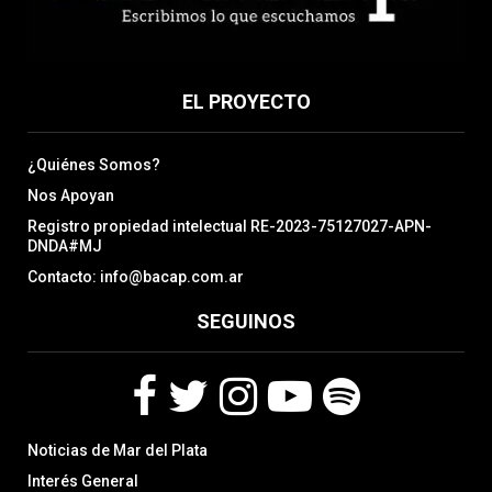
EL PROYECTO
¿Quiénes Somos?
Nos Apoyan
Registro propiedad intelectual RE-2023-75127027-APN-
DNDA#MJ
Contacto: info@bacap.com.ar
SEGUINOS
F
T
I
Y
S
Noticias de Mar del Plata
a
w
n
o
p
c
i
s
u
o
Interés General