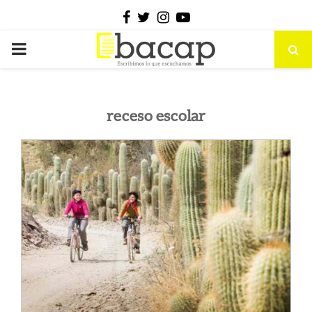
Facebook
Twitter
Instagram
Youtube
PRIMARY
MENU
receso escolar