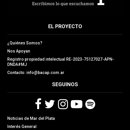
EL PROYECTO
¿Quiénes Somos?
Nos Apoyan
Registro propiedad intelectual RE-2023-75127027-APN-
DNDA#MJ
Contacto: info@bacap.com.ar
SEGUINOS
F
T
I
Y
S
Noticias de Mar del Plata
a
w
n
o
p
c
i
s
u
o
Interés General