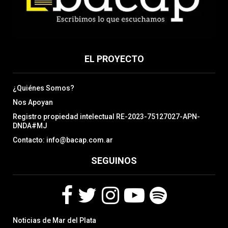
EL PROYECTO
¿Quiénes Somos?
Nos Apoyan
Registro propiedad intelectual RE-2023-75127027-APN-
DNDA#MJ
Contacto: info@bacap.com.ar
SEGUINOS
F
T
I
Y
S
Noticias de Mar del Plata
a
w
n
o
p