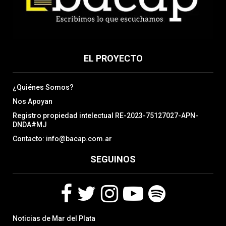
EL PROYECTO
¿Quiénes Somos?
Nos Apoyan
Registro propiedad intelectual RE-2023-75127027-APN-
DNDA#MJ
Contacto: info@bacap.com.ar
SEGUINOS
F
T
I
Y
S
Noticias de Mar del Plata
a
w
n
o
p