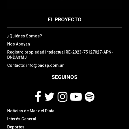
EL PROYECTO
¿Quiénes Somos?
Nos Apoyan
Registro propiedad intelectual RE-2023-75127027-APN-
DNDA#MJ
Contacto: info@bacap.com.ar
SEGUINOS
F
T
I
Y
S
Noticias de Mar del Plata
a
w
n
o
p
c
i
s
u
o
Interés General
e
t
t
t
t
Deportes