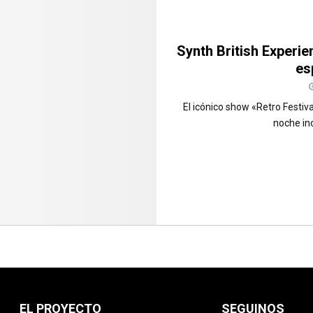
Synth British Experie
es
El icónico show «Retro Festiva
noche ino
EL PROYECTO
SEGUINOS