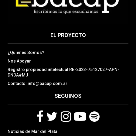
EL PROYECTO
¿Quiénes Somos?
Nos Apoyan
Registro propiedad intelectual RE-2023-75127027-APN-
DNDA#MJ
Contacto: info@bacap.com.ar
SEGUINOS
F
T
I
Y
S
Noticias de Mar del Plata
a
w
n
o
p