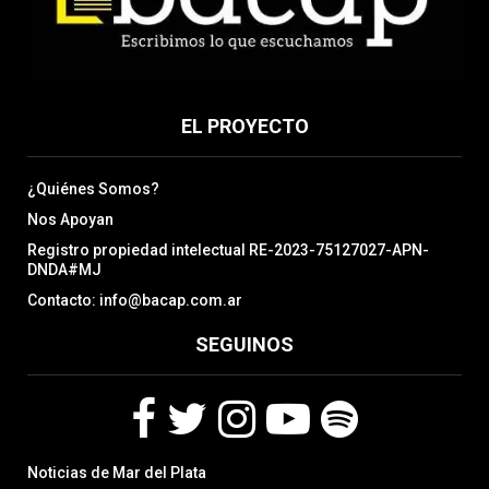
EL PROYECTO
¿Quiénes Somos?
Nos Apoyan
Registro propiedad intelectual RE-2023-75127027-APN-
DNDA#MJ
Contacto: info@bacap.com.ar
SEGUINOS
F
T
I
Y
S
Noticias de Mar del Plata
a
w
n
o
p