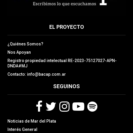
EL PROYECTO
¿Quiénes Somos?
Nos Apoyan
Registro propiedad intelectual RE-2023-75127027-APN-
DNDA#MJ
Contacto: info@bacap.com.ar
SEGUINOS
F
T
I
Y
S
Noticias de Mar del Plata
a
w
n
o
p
c
i
s
u
o
Interés General