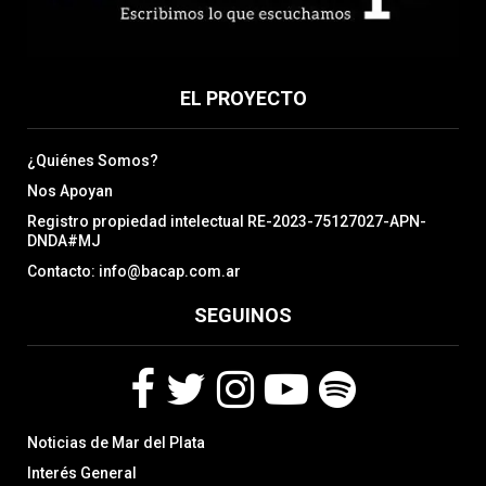
EL PROYECTO
¿Quiénes Somos?
Nos Apoyan
Registro propiedad intelectual RE-2023-75127027-APN-
DNDA#MJ
Contacto: info@bacap.com.ar
SEGUINOS
F
T
I
Y
S
Noticias de Mar del Plata
a
w
n
o
p
c
i
s
u
o
Interés General