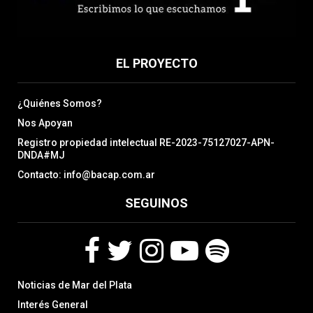
EL PROYECTO
¿Quiénes Somos?
Nos Apoyan
Registro propiedad intelectual RE-2023-75127027-APN-
DNDA#MJ
Contacto: info@bacap.com.ar
SEGUINOS
F
T
I
Y
S
Noticias de Mar del Plata
a
w
n
o
p
c
i
s
u
o
Interés General