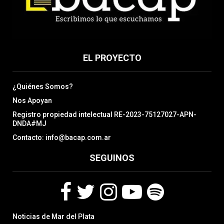
EL PROYECTO
¿Quiénes Somos?
Nos Apoyan
Registro propiedad intelectual RE-2023-75127027-APN-
DNDA#MJ
Contacto: info@bacap.com.ar
SEGUINOS
F
T
I
Y
S
Noticias de Mar del Plata
a
w
n
o
p